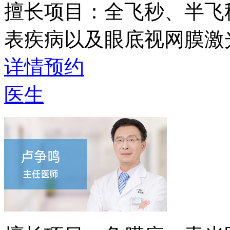
擅长项目：
全飞秒、半飞
表疾病以及眼底视网膜激
详情
预约
医生