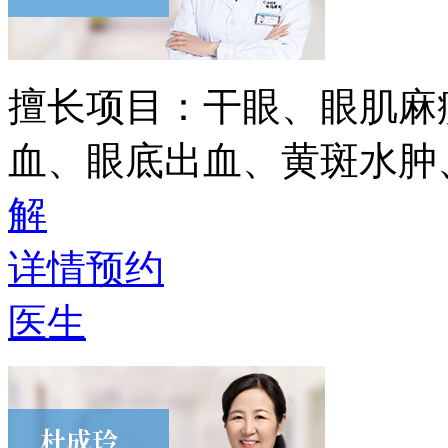
擅长项目：
干眼、眼肌麻
血、眼底出血、黄斑水肿
解
详情
预约
医生