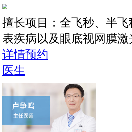
擅长项目：
全飞秒、半飞
表疾病以及眼底视网膜激
详情
预约
医生