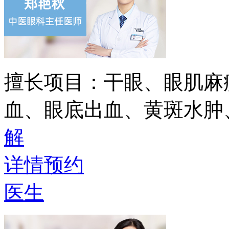
擅长项目：
干眼、眼肌麻
血、眼底出血、黄斑水肿
解
详情
预约
医生