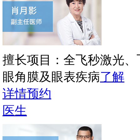
擅长项目：
全飞秒激光、
眼角膜及眼表疾病
了解
详情
预约
医生