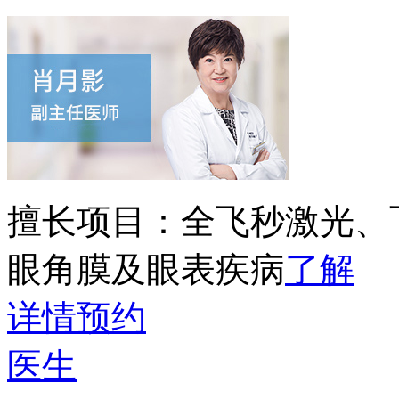
擅长项目：
全飞秒激光、
眼角膜及眼表疾病
了解
详情
预约
医生