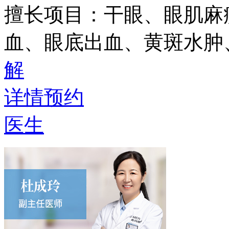
擅长项目：
干眼、眼肌麻
血、眼底出血、黄斑水肿
解
详情
预约
医生