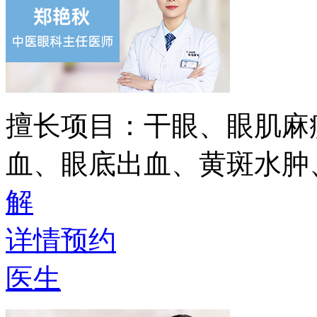
擅长项目：
干眼、眼肌麻
血、眼底出血、黄斑水肿
解
详情
预约
医生