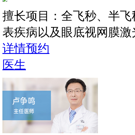
擅长项目：
全飞秒、半飞
表疾病以及眼底视网膜激
详情
预约
医生