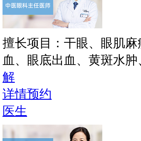
擅长项目：
干眼、眼肌麻
血、眼底出血、黄斑水肿
解
详情
预约
医生