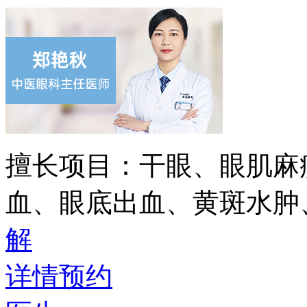
擅长项目：
干眼、眼肌麻
血、眼底出血、黄斑水肿
解
详情
预约