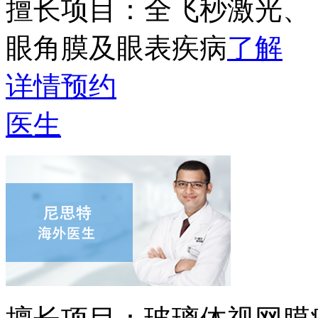
擅长项目：
全飞秒激光、
眼角膜及眼表疾病
了解
详情
预约
医生