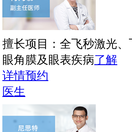
擅长项目：
全飞秒激光、
眼角膜及眼表疾病
了解
详情
预约
医生