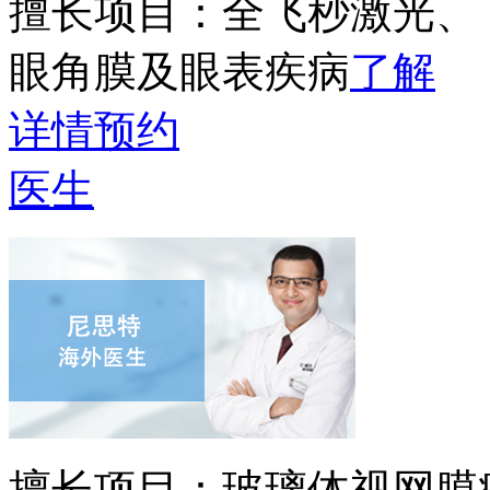
擅长项目：
全飞秒激光、
眼角膜及眼表疾病
了解
详情
预约
医生
擅长项目：
玻璃体视网膜