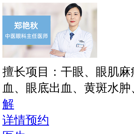
擅长项目：
干眼、眼肌麻
血、眼底出血、黄斑水肿
解
详情
预约