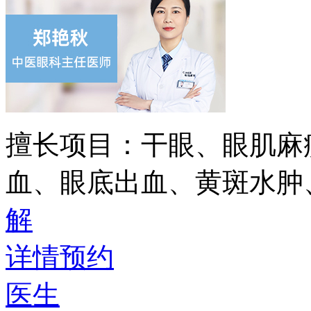
擅长项目：
干眼、眼肌麻
血、眼底出血、黄斑水肿
解
详情
预约
医生