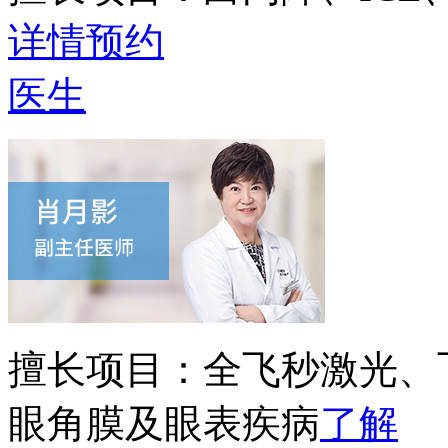
详情
预约
医生
擅长项目：
全飞秒激光、
眼角膜及眼表疾病
了解