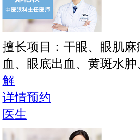
擅长项目：
干眼、眼肌麻
血、眼底出血、黄斑水肿
解
详情
预约
医生