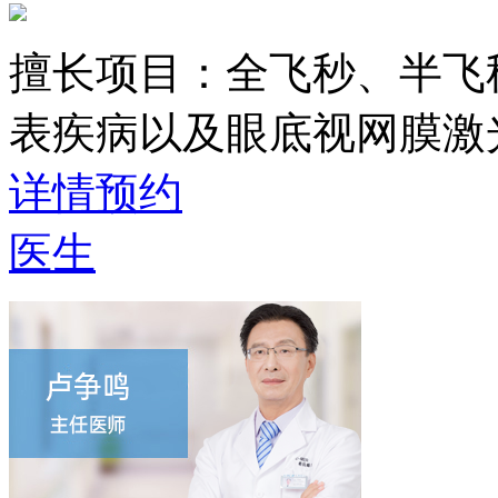
擅长项目：
全飞秒、半飞
表疾病以及眼底视网膜激
详情
预约
医生