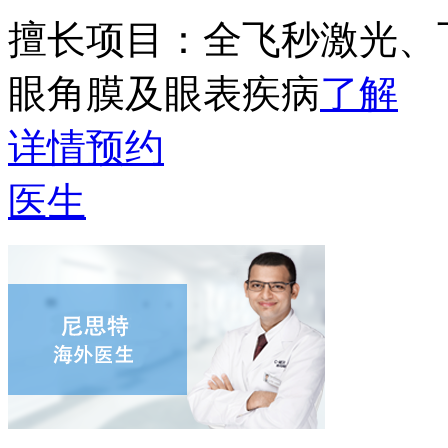
擅长项目：
全飞秒激光、
眼角膜及眼表疾病
了解
详情
预约
医生