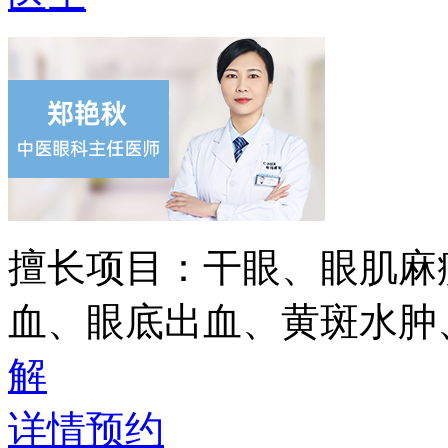
擅长项目：
干眼、眼肌麻
血、眼底出血、黄斑水肿
解
详情
预约