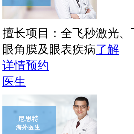
擅长项目：
全飞秒激光、
眼角膜及眼表疾病
了解
详情
预约
医生