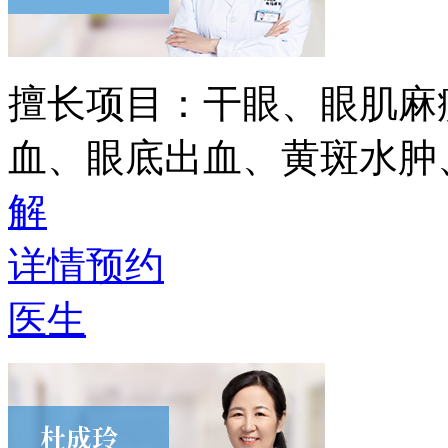
擅长项目：
干眼、眼肌麻
血、眼底出血、黄斑水肿
解
详情
预约
医生