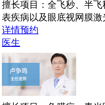
擅长项目：
全飞秒、半飞
表疾病以及眼底视网膜激
详情
预约
医生