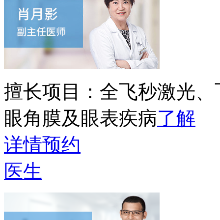
擅长项目：
全飞秒激光、
眼角膜及眼表疾病
了解
详情
预约
医生