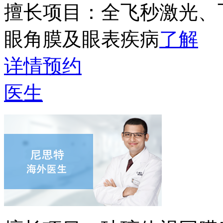
擅长项目：
全飞秒激光、
眼角膜及眼表疾病
了解
详情
预约
医生