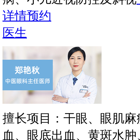
详情
预约
医生
擅长项目：
干眼、眼肌麻
血、眼底出血、黄斑水肿