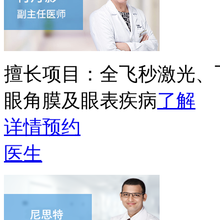
擅长项目：
全飞秒激光、
眼角膜及眼表疾病
了解
详情
预约
医生