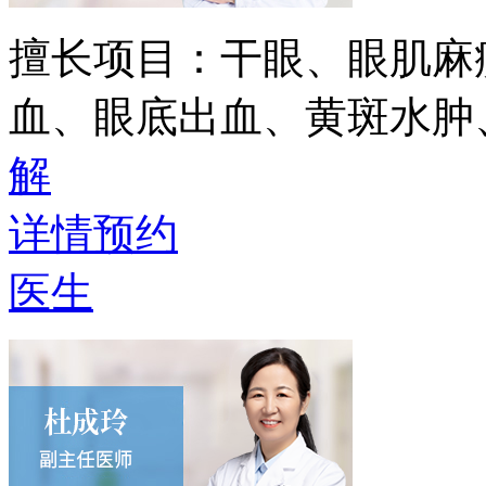
擅长项目：
干眼、眼肌麻
血、眼底出血、黄斑水肿
解
详情
预约
医生