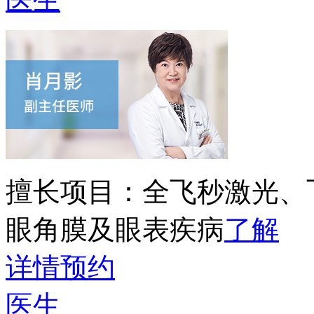
擅长项目：
全飞秒激光、
眼角膜及眼表疾病
了解
详情
预约
医生