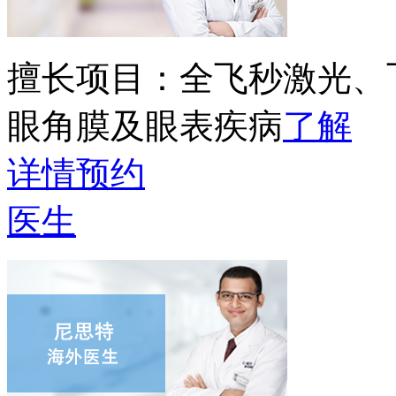
擅长项目：
全飞秒激光、
眼角膜及眼表疾病
了解
详情
预约
医生