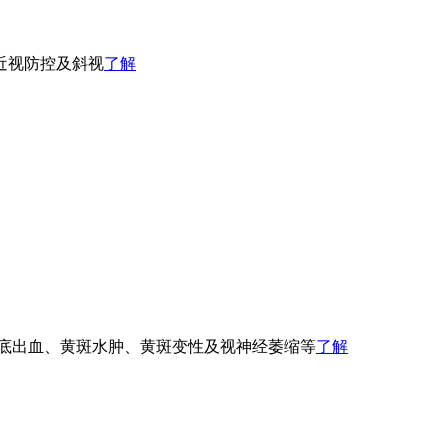
近视防控及斜视
了解
眼底出血、黄斑水肿、黄斑变性及视神经萎缩等
了解