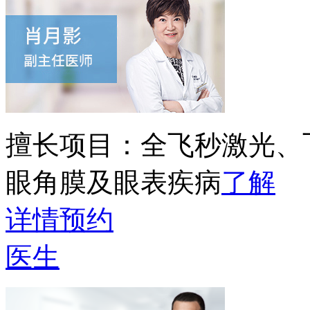
擅长项目：
全飞秒激光、
眼角膜及眼表疾病
了解
详情
预约
医生