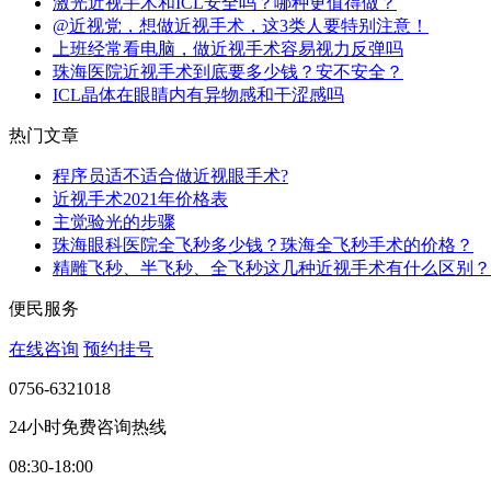
激光近视手术和ICL安全吗？哪种更值得做？
@近视党，想做近视手术，这3类人要特别注意！
上班经常看电脑，做近视手术容易视力反弹吗
珠海医院近视手术到底要多少钱？安不安全？
ICL晶体在眼睛内有异物感和干涩感吗
热门文章
程序员适不适合做近视眼手术?
近视手术2021年价格表
主觉验光的步骤
珠海眼科医院全飞秒多少钱？珠海全飞秒手术的价格？
精雕飞秒、半飞秒、全飞秒这几种近视手术有什么区别？
便民服务
在线咨询
预约挂号
0756-6321018
24小时免费咨询热线
08:30-18:00