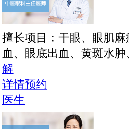
擅长项目：
干眼、眼肌麻
血、眼底出血、黄斑水肿
解
详情
预约
医生