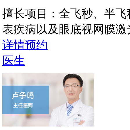
擅长项目：
全飞秒、半飞
表疾病以及眼底视网膜激
详情
预约
医生