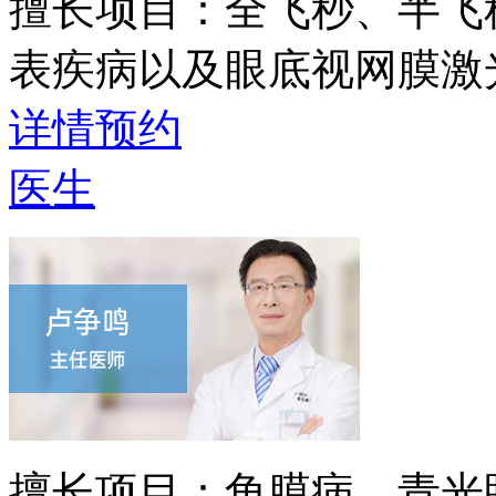
擅长项目：
全飞秒、半飞
表疾病以及眼底视网膜激
详情
预约
医生
擅长项目：
角膜病、青光