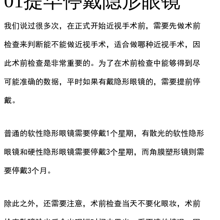
01提早停戴隐形眼镜