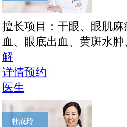
擅长项目：
干眼、眼肌麻
血、眼底出血、黄斑水肿
解
详情
预约
医生