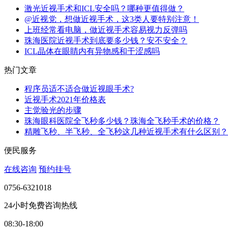
激光近视手术和ICL安全吗？哪种更值得做？
@近视党，想做近视手术，这3类人要特别注意！
上班经常看电脑，做近视手术容易视力反弹吗
珠海医院近视手术到底要多少钱？安不安全？
ICL晶体在眼睛内有异物感和干涩感吗
热门文章
程序员适不适合做近视眼手术?
近视手术2021年价格表
主觉验光的步骤
珠海眼科医院全飞秒多少钱？珠海全飞秒手术的价格？
精雕飞秒、半飞秒、全飞秒这几种近视手术有什么区别？
便民服务
在线咨询
预约挂号
0756-6321018
24小时免费咨询热线
08:30-18:00