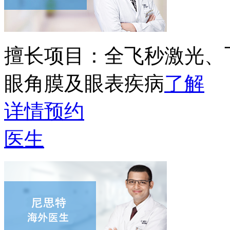
擅长项目：
全飞秒激光、
眼角膜及眼表疾病
了解
详情
预约
医生