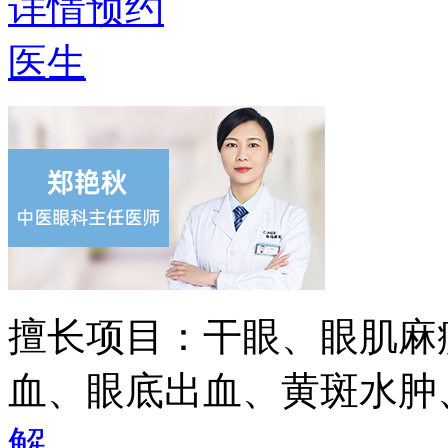
详情
预约
医生
擅长项目：
干眼、眼肌麻
血、眼底出血、黄斑水肿
解