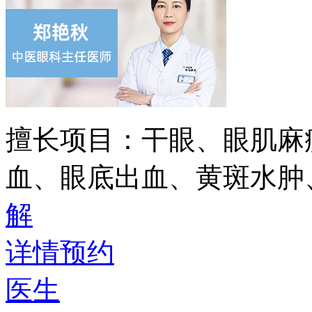
擅长项目：
干眼、眼肌麻
血、眼底出血、黄斑水肿
解
详情
预约
医生