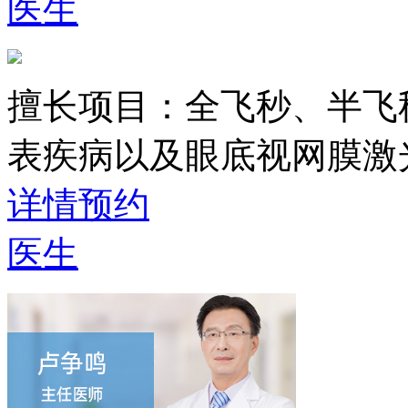
医生
擅长项目：
全飞秒、半飞
表疾病以及眼底视网膜激
详情
预约
医生