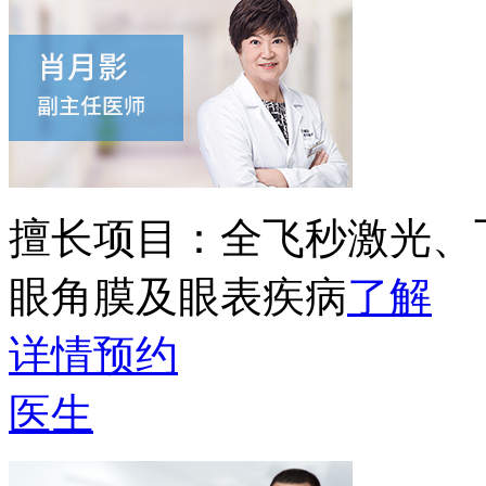
擅长项目：
全飞秒激光、
眼角膜及眼表疾病
了解
详情
预约
医生