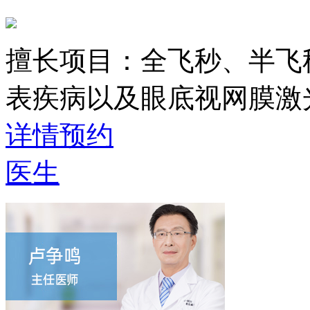
擅长项目：
全飞秒、半飞
表疾病以及眼底视网膜激
详情
预约
医生