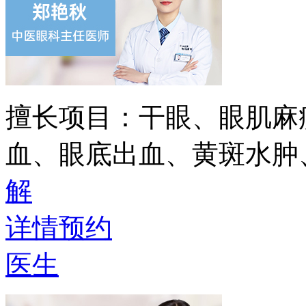
擅长项目：
干眼、眼肌麻
血、眼底出血、黄斑水肿
解
详情
预约
医生