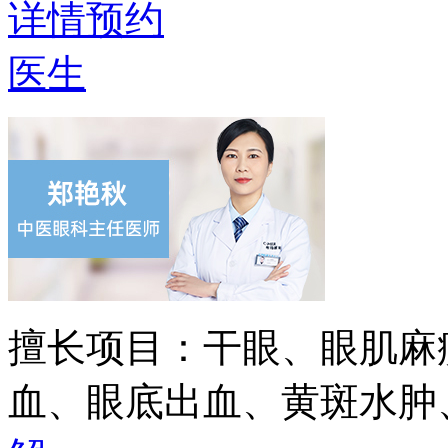
详情
预约
医生
擅长项目：
干眼、眼肌麻
血、眼底出血、黄斑水肿