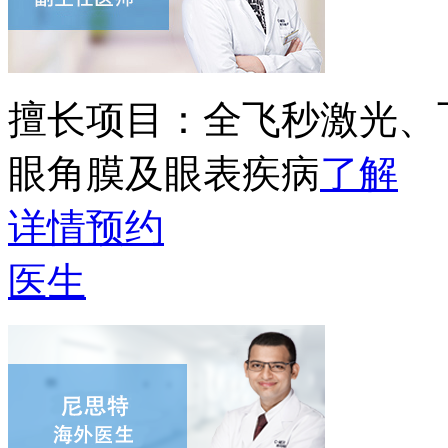
擅长项目：
全飞秒激光、
眼角膜及眼表疾病
了解
详情
预约
医生