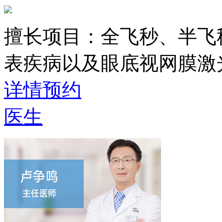
擅长项目：
全飞秒、半飞
表疾病以及眼底视网膜激
详情
预约
医生