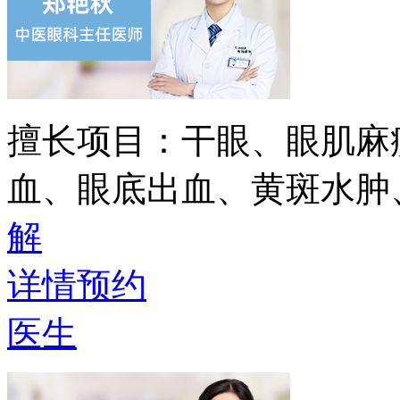
擅长项目：
干眼、眼肌麻
血、眼底出血、黄斑水肿
解
详情
预约
医生