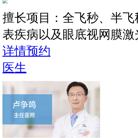
擅长项目：
全飞秒、半飞
表疾病以及眼底视网膜激
详情
预约
医生