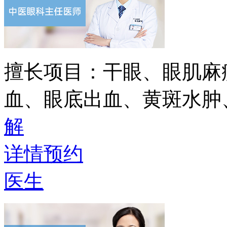
擅长项目：
干眼、眼肌麻
血、眼底出血、黄斑水肿
解
详情
预约
医生