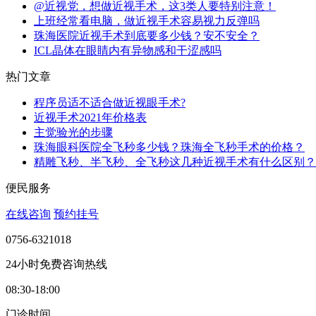
@近视党，想做近视手术，这3类人要特别注意！
上班经常看电脑，做近视手术容易视力反弹吗
珠海医院近视手术到底要多少钱？安不安全？
ICL晶体在眼睛内有异物感和干涩感吗
热门文章
程序员适不适合做近视眼手术?
近视手术2021年价格表
主觉验光的步骤
珠海眼科医院全飞秒多少钱？珠海全飞秒手术的价格？
精雕飞秒、半飞秒、全飞秒这几种近视手术有什么区别？
便民服务
在线咨询
预约挂号
0756-6321018
24小时免费咨询热线
08:30-18:00
门诊时间