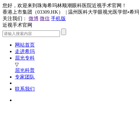
您好，欢迎来到珠海希玛林顺潮眼科医院近视手术官网！
香港上市集团（03309.HK） | 温州医科大学眼视光医学部•
关注我们：
微博
微信
手机版
近视手术官网
网站首页
走进希玛
屈光专科
▽
屈光科普
专家团队
联系我们