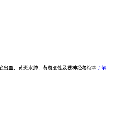
眼底出血、黄斑水肿、黄斑变性及视神经萎缩等
了解