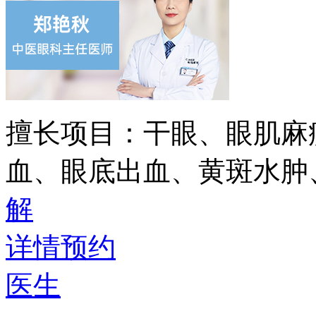
擅长项目：
干眼、眼肌麻
血、眼底出血、黄斑水肿
解
详情
预约
医生