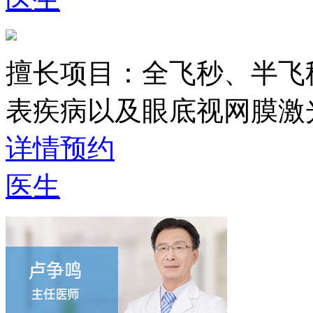
擅长项目：
全飞秒、半飞
表疾病以及眼底视网膜激
详情
预约
医生