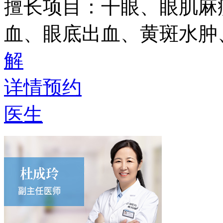
擅长项目：
干眼、眼肌麻
血、眼底出血、黄斑水肿
解
详情
预约
医生