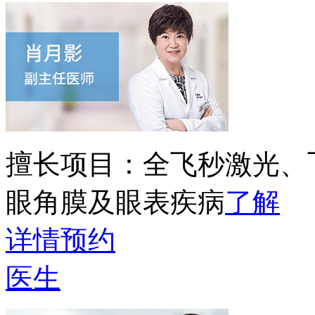
擅长项目：
全飞秒激光、
眼角膜及眼表疾病
了解
详情
预约
医生