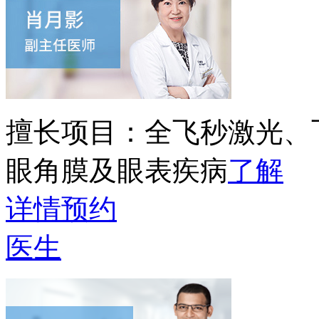
擅长项目：
全飞秒激光、
眼角膜及眼表疾病
了解
详情
预约
医生