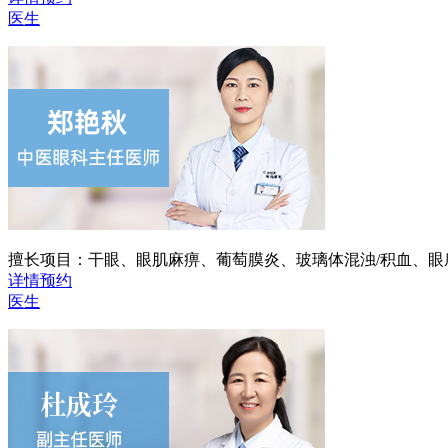
医生
擅长项目：
干眼、眼肌麻痹、葡萄膜炎、玻璃体混浊/积血、
详情
预约
医生