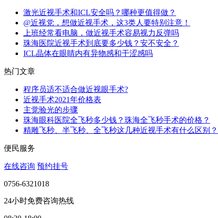
激光近视手术和ICL安全吗？哪种更值得做？
@近视党，想做近视手术，这3类人要特别注意！
上班经常看电脑，做近视手术容易视力反弹吗
珠海医院近视手术到底要多少钱？安不安全？
ICL晶体在眼睛内有异物感和干涩感吗
热门文章
程序员适不适合做近视眼手术?
近视手术2021年价格表
主觉验光的步骤
珠海眼科医院全飞秒多少钱？珠海全飞秒手术的价格？
精雕飞秒、半飞秒、全飞秒这几种近视手术有什么区别？
便民服务
在线咨询
预约挂号
0756-6321018
24小时免费咨询热线