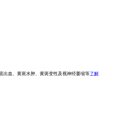
眼底出血、黄斑水肿、黄斑变性及视神经萎缩等
了解