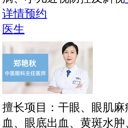
详情
预约
医生
擅长项目：
干眼、眼肌麻
血、眼底出血、黄斑水肿