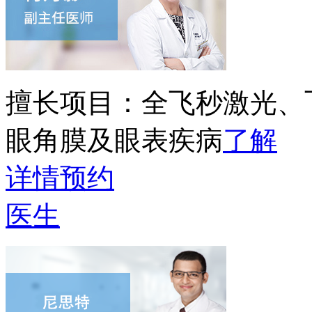
擅长项目：
全飞秒激光、
眼角膜及眼表疾病
了解
详情
预约
医生