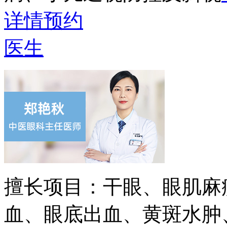
详情
预约
医生
擅长项目：
干眼、眼肌麻
血、眼底出血、黄斑水肿