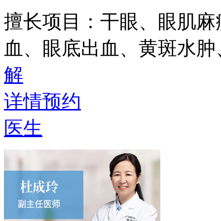
擅长项目：
干眼、眼肌麻
血、眼底出血、黄斑水肿
解
详情
预约
医生