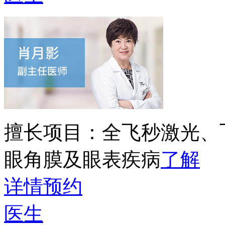
擅长项目：
全飞秒激光、
眼角膜及眼表疾病
了解
详情
预约
医生