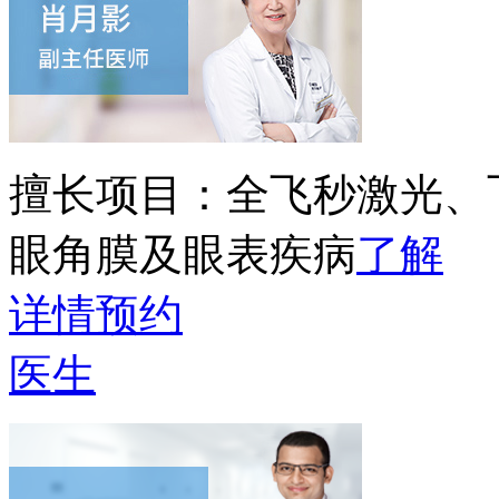
擅长项目：
全飞秒激光、
眼角膜及眼表疾病
了解
详情
预约
医生