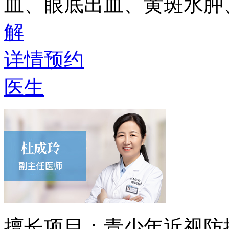
血、眼底出血、黄斑水肿
解
详情
预约
医生
擅长项目：
青少年近视防