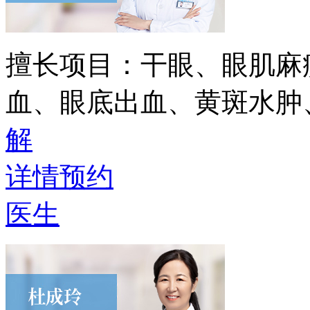
擅长项目：
干眼、眼肌麻
血、眼底出血、黄斑水肿
解
详情
预约
医生