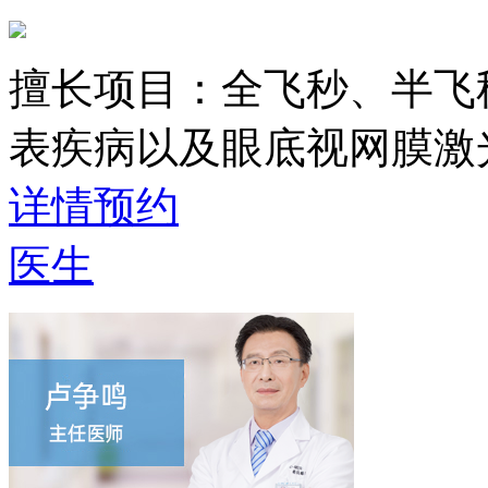
擅长项目：
全飞秒、半飞
表疾病以及眼底视网膜激
详情
预约
医生