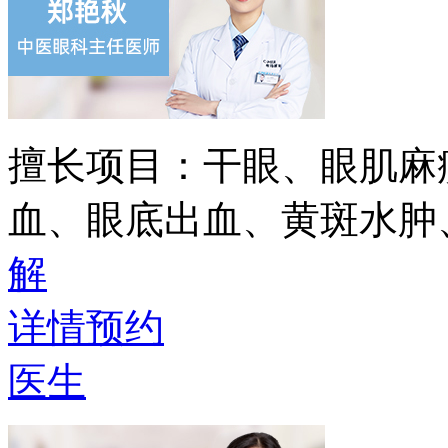
擅长项目：
干眼、眼肌麻
血、眼底出血、黄斑水肿
解
详情
预约
医生